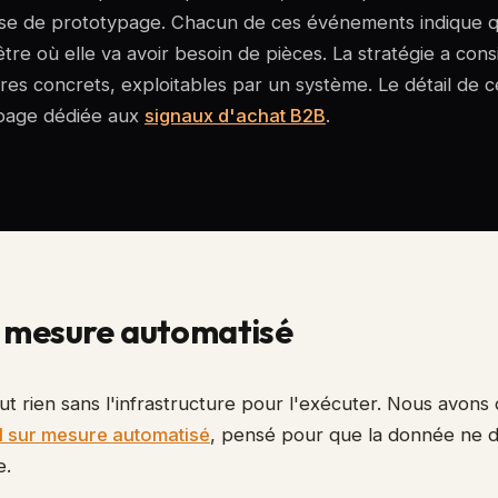
e de prototypage. Chacun de ces événements indique q
tre où elle va avoir besoin de pièces. La stratégie a cons
res concrets, exploitables par un système. Le détail de c
 page dédiée aux
signaux d'achat B2B
.
 mesure automatisé
ut rien sans l'infrastructure pour l'exécuter. Nous avons
 sur mesure automatisé
, pensé pour que la donnée ne 
e.