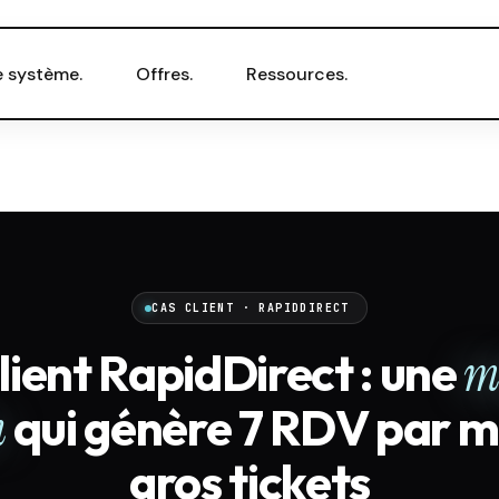
e système.
Offres.
Ressources.
CAS CLIENT · RAPIDDIRECT
lient RapidDirect : une
m
n
qui génère 7 RDV par mo
gros tickets