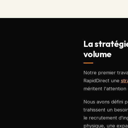
La stratégie
volume
Notre premier travai
RapidDirect une
str
méritent l'attentio
Nous avons défini pr
trahissent un besoi
le recrutement d'i
physique, une expan