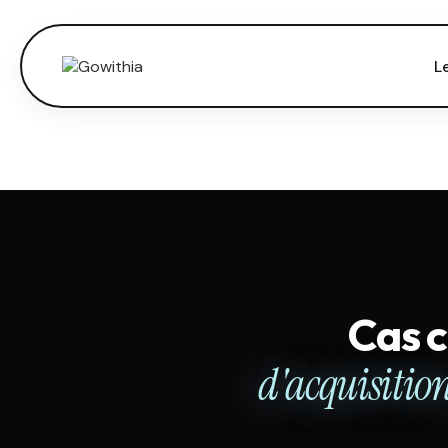
L
Cas c
d'acquisitio