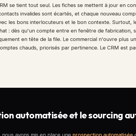
M se tient tout seul. Les fiches se mettent à jour en con
 contacts invalides sont écartés, et chaque nouveau compt
c les bons interlocuteurs et le bon contexte. Surtout,
chat : dès qu'un compte entre en fenêtre de fabrication,
quement en tête de la file. Le commercial n'ouvre plus un
comptes chauds, priorisés par pertinence. Le CRM est pa
ion automatisée et le sourcing au
n, nous avons mis en place une
prospection automatisée
q