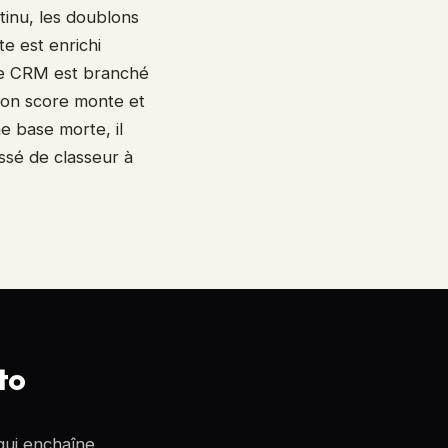
tinu, les doublons
e est enrichi
 le CRM est branché
 son score monte et
e base morte, il
ssé de classeur à
to
ui enchaîne