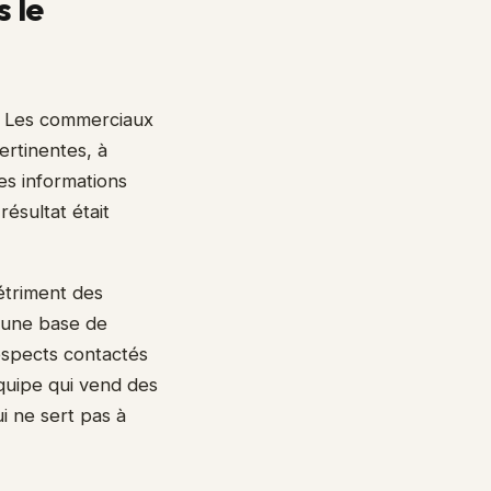
 le
d. Les commerciaux
ertinentes, à
es informations
ésultat était
étriment des
, une base de
rospects contactés
quipe qui vend des
i ne sert pas à