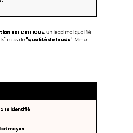
tion est CRITIQUE
. Un lead mal qualifié
ads" mais de
"qualité de leads"
. Mieux
cite identifié
icket moyen