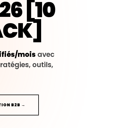
26 [10
ACK]
ifiés/mois
avec
atégies, outils,
ION B2B →