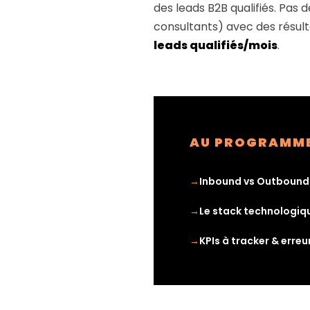
des leads B2B qualifiés. Pas
consultants) avec des résul
leads qualifiés/mois
.
AU PROGRAMME 
Inbound vs Outbound :
Le stack technologiq
KPIs à tracker & erreu