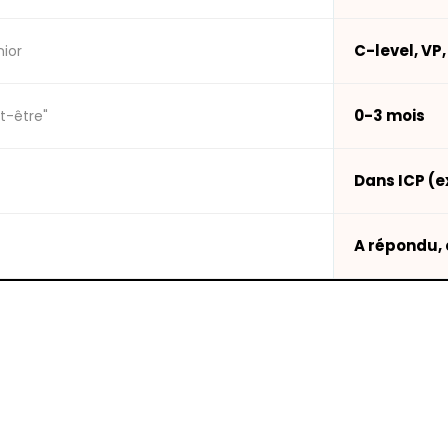
C-level, VP,
nior
0-3 mois
t-être"
Dans ICP (e
A répondu, 