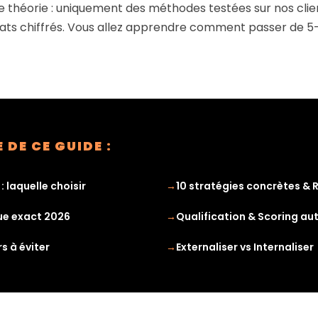
 de théorie : uniquement des méthodes testées sur nos cli
tats chiffrés. Vous allez apprendre comment passer de 5
DE CE GUIDE :
 laquelle choisir
10 stratégies concrètes & 
ue exact 2026
Qualification & Scoring a
rs à éviter
Externaliser vs Internaliser