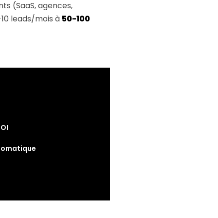
ents (SaaS, agences,
-10 leads/mois à
50-100
ROI
utomatique